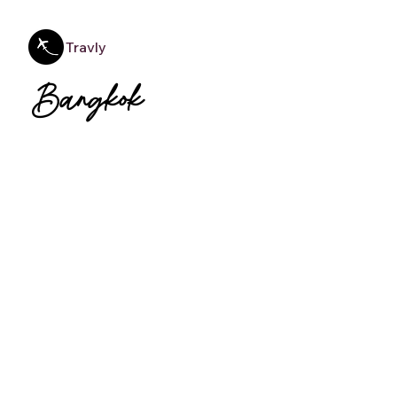
Travly
Bangkok