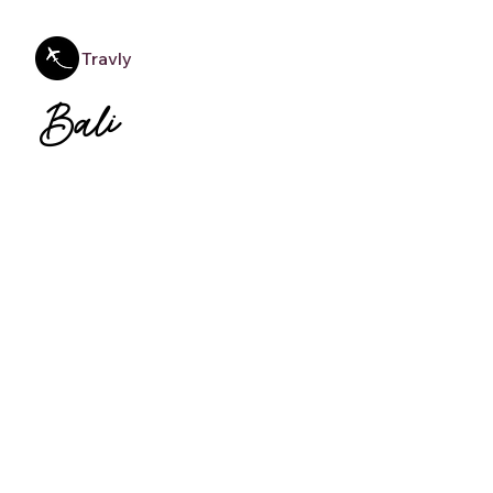
Travly
Bali