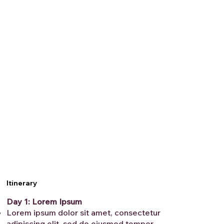
Itinerary
Day 1: Lorem Ipsum
Lorem ipsum dolor sit amet, consectetur
adipiscing elit, sed do eiusmod tempor