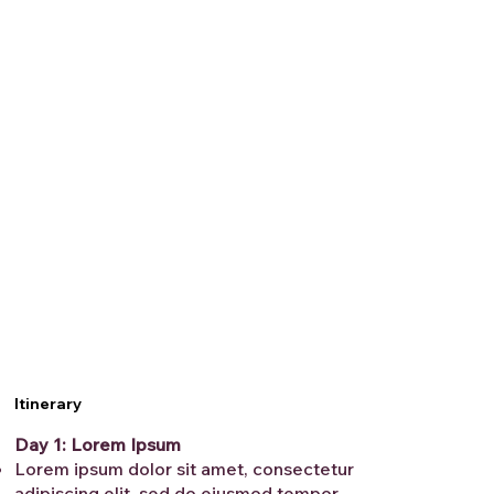
Itinerary
Day 1: Lorem Ipsum
Lorem ipsum dolor sit amet, consectetur
adipiscing elit, sed do eiusmod tempor